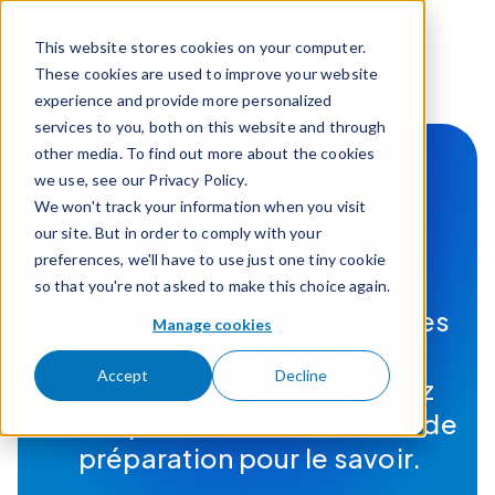
Passer pour aller au contenu
This website stores cookies on your computer.
These cookies are used to improve your website
experience and provide more personalized
services to you, both on this website and through
other media. To find out more about the cookies
we use, see our Privacy Policy.
We won't track your information when you visit
our site. But in order to comply with your
preferences, we'll have to use just one tiny cookie
Vos intégrations dans le
so that you're not asked to make this choice again.
domaine de la santé sont-elles
Manage cookies
prêtes pour l’informatique
Accept
Decline
dématérialisée ? Remplissez
notre questionnaire sur l’état de
préparation pour le savoir.