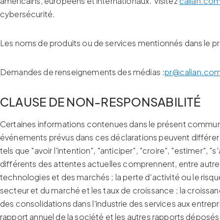
américains, européens et internationaux. Visitez
calian.co
cybersécurité.
Les noms de produits ou de services mentionnés dans le p
Demandes de renseignements des médias :
pr@calian.co
CLAUSE DE NON-RESPONSABILITÉ
Certaines informations contenues dans le présent communiq
événements prévus dans ces déclarations peuvent différe
tels que "avoir l'intention", "anticiper", "croire", "estimer"
différents des attentes actuelles comprennent, entre autres :
technologies et des marchés ; la perte d'activité ou le risque
secteur et du marché et les taux de croissance ; la croissa
des consolidations dans l'industrie des services aux entrepr
rapport annuel de la société et les autres rapports déposés