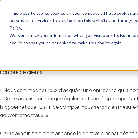
Passer pour aller au contenu
This website stores cookies on your computer. These cookies ar
personalized services to you, both on this website and through o
Policy.
er
MD
OTTAWA, 1
décembre 2023 — Calian
Group Ltd. (TSX : 
We won't track your information when you visit our site. But in or
santé, des communications, de l’apprentissage et de la cyb
cookie so that you're not asked to make this choice again.
L’acquisition de Decisive, une entreprise chef de file dans
Calian. De plus, cet ajout permet au portefeuille de TI et 
nombre de clients.
« Nous sommes heureux d’acquérir une entreprise qui a non 
« Cette acquisition marque également une étape importante 
la cybernétique. En fin de compte, nous serons en mesure d’
gouvernementaux. »
Calian avait initialement annoncé le contrat d’achat définit