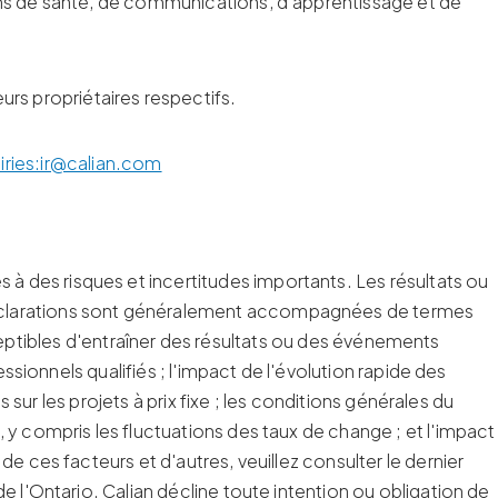
ins de santé, de communications, d'apprentissage et de
s propriétaires respectifs.
uiries:ir@calian.com
 des risques et incertitudes importants. Les résultats ou
déclarations sont généralement accompagnées de termes
usceptibles d'entraîner des résultats ou des événements
ssionnels qualifiés ; l'impact de l'évolution rapide des
 sur les projets à prix fixe ; les conditions générales du
 y compris les fluctuations des taux de change ; et l'impact
e ces facteurs et d'autres, veuillez consulter le dernier
e l'Ontario. Calian décline toute intention ou obligation de