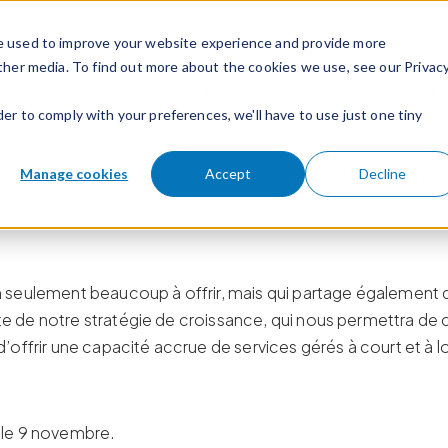
e used to improve your website experience and provide more
ther media. To find out more about the cookies we use, see our Privac
CGY), une société de produits et services divers qui fournit
der to comply with your preferences, we'll have to use just one tiny
ersécurité, a finalisé son acquisition de Decisive Group p
Manage cookies
Accept
Decline
 le domaine des services d’infrastructure informatique et de
cybersolutions (TICS) de Calian de poursuivre son expansion 
seulement beaucoup à offrir, mais qui partage également des
de notre stratégie de croissance, qui nous permettra de con
offrir une capacité accrue de services gérés à court et à lo
if le 9 novembre.