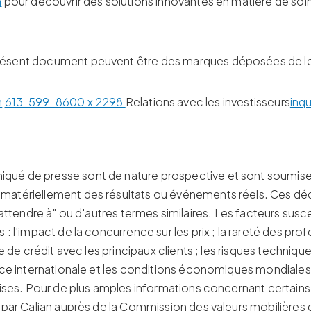
m
pour découvrir des solutions innovantes en matière de so
résent document peuvent être des marques déposées de leur
m
613-599-8600 x 2298
Relations avec les investisseurs
inq
ué de presse sont de nature prospective et sont soumises à
r matériellement des résultats ou événements réels. Ces 
, "s'attendre à" ou d'autres termes similaires. Les facteurs s
 l'impact de la concurrence sur les prix ; la rareté des profe
 de crédit avec les principaux clients ; les risques techniques
nce internationale et les conditions économiques mondiales,
ises. Pour de plus amples informations concernant certains d
 par Calian auprès de la Commission des valeurs mobilières d